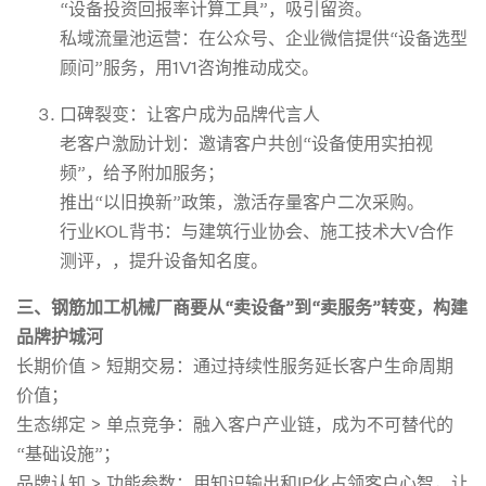
“设备投资回报率计算工具”，吸引留资。
私域流量池运营‌：在公众号、企业微信提供“设备选型
顾问”服务，用1V1咨询推动成交。
口碑裂变：让客户成为品牌代言人‌
老客户激励计划‌：邀请客户共创“设备使用实拍视
频”，给予附加服务；
推出“以旧换新”政策，激活存量客户二次采购。
行业KOL背书‌：与建筑行业协会、施工技术大V合作
测评，，提升设备知名度。
三
、
钢筋加工机械厂商要
从“卖设备”到“卖服务”
转变
，构建
品牌护城河
长期价值 > 短期交易‌：通过持续性服务延长客户生命周期
价值；
‌生态绑定 > 单点竞争‌：融入客户产业链，成为不可替代的
“基础设施”；
‌品牌认知 > 功能参数‌：用知识输出和IP化占领客户心智，让