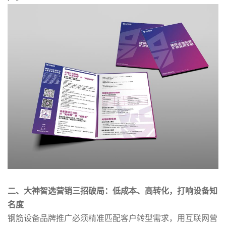
商
如
何
用
营
销
二、
大神智选
营销三招破局：低成本、高转化，打响设备知
名度
重
钢筋设备品牌推广‌必须精准匹配客户转型需求，用互联网营