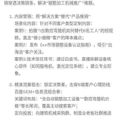
销穿透决策链条，解决“钢筋加工机械推广”难题。
构
内容营销：用“解决方案”替代“产品推销”‌
场景化内容‌：针对不同客户类型定制内容：
品
案例1：拍摄“1台数控弯箍机如何替代6名工人”的短视
频，直击“做小做精”客户的降本痛点；
案例2：发布《xx市场钢筋设备认证指南》，吸引“出
牌
海派”客户关注。
案例3:技术信任背书‌：通过白皮书、直播拆解设备核
护
心部件（如伺服电机、激光定位系统），建立专业形
象。
城
精准流量狙击：锁定决策者，击穿B端客户心理防线‌
百度SEM+信息流组合拳‌：
关键词布局：“全自动钢筋加工设备”“数控弯箍机价
河
格”等长尾词，覆盖主动搜索客户；
定向投放：向建筑机械采购群、制造业老板社群推送