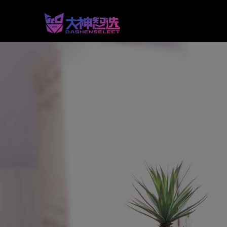
品
牌
智
库