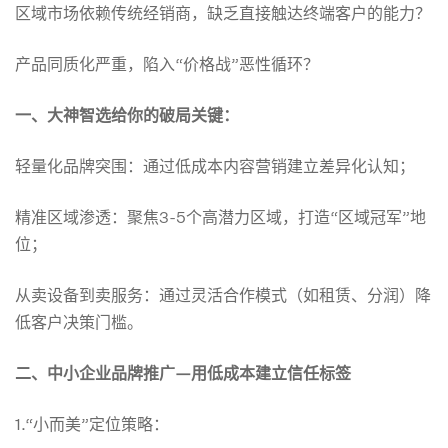
械
区域市场依赖传统经销商，缺乏直接触达终端客户的能力？
厂
产品同质化严重，陷入“价格战”恶性循环？
一、大神智选给你的
破局关键
：
如
轻量化品牌突围：通过低成本内容营销建立差异化认知；
何
精准区域渗透：聚焦3-5个高潜力区域，打造“区域冠军”地
位；
破
从卖设备到卖服务：通过灵活合作模式（如租赁、分润）降
低客户决策门槛。
局？
二、中小企业品牌推广
—
用
低成本建立信任标签
低
1.“小而美”定位策略：