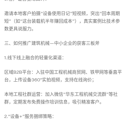
长
邀请本地客户拍摄“设备使用日记”短视频，突出“回本周期
短”（如“这台装载机半年赚回成本”），真实案例比技术参
数更具说服力。
曲
三、如何推广建筑机械—中小企业的获客三板斧
线
1.线下线上融合的轻量化渠道：
的
区域B2B平台：入驻中国工程机械商贸网、铁甲网等垂直平
台，上传设备360°实拍视频，支持在线询价；
实
本地工程社群运营：加入微信“华东工程机械交流群”等社
群，定期发布免费操作培训信息，吸引精准客户。
战
2.“设备+”服务捆绑策略：