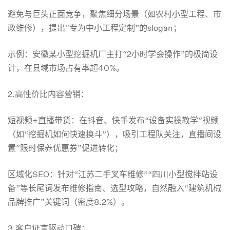
成
避免与巨头正面竞争，聚焦细分场景（如农村小型工程、市
政维修），提出“专为中小工程定制”的slogan；
本
示例：安徽某小型挖掘机厂主打“2小时学会操作”的极简设
计，在县域市场占有率超40%。
构
2.高性价比内容营销：
建
短视频+直播带货：在抖音、快手发布“设备实操教学”视频
（如“挖掘机如何快速换斗”），吸引工程队关注，直播间设
第
置“限时保养优惠券”促进转化；
区域化SEO：针对“江苏二手叉车维修”“四川小型搅拌站设
二
备”等长尾词发布维修指南、选型攻略，自然融入“建筑机械
品牌推广”关键词（密度8.2%）。
增
3.客户证言驱动口碑：